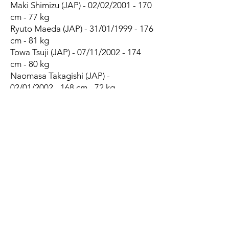
Maki Shimizu (JAP) - 02/02/2001 - 170
cm - 77 kg
Ryuto Maeda (JAP) - 31/01/1999 - 176
cm - 81 kg
Towa Tsuji (JAP) - 07/11/2002 - 174
cm - 80 kg
Naomasa Takagishi (JAP) -
02/01/2002 - 168 cm - 72 kg
1/2 d'ouvertures
Taiyo Aramaki (JAP) - 22/09/2000 -
175 cm - 84 kg
Daisuke Usuki (JAP) - 05/09/2000 -
171 cm - 80 kg
Takeyama Toya (JAP) - 01/08/2002 -
161 cm - 73 kg
Centres