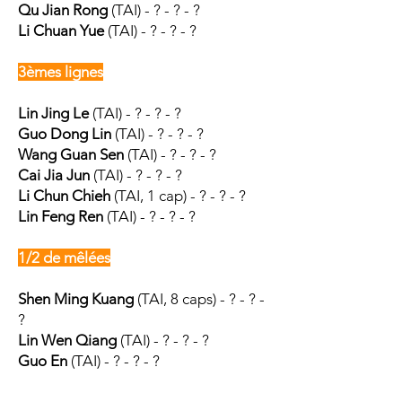
Qu Jian Rong
(TAI) - ? - ? - ?
Li Chuan Yue
(TAI) - ? - ? - ?
3èmes lignes
Lin Jing Le
(TAI) - ? - ? - ?
Guo Dong Lin
(TAI) - ? - ? - ?
Wang Guan Sen
(TAI) - ? - ? - ?
Cai Jia Jun
(TAI) - ? - ? - ?
Li Chun Chieh
(TAI, 1 cap) - ? - ? - ?
Lin Feng Ren
(TAI) - ? - ? - ?
1/2 de mêlées
Shen Ming Kuang
(TAI, 8 caps) - ? - ? -
?
Lin Wen Qiang
(TAI) - ? - ? - ?
Guo En
(TAI) - ? - ? - ?