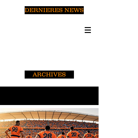
DERNIERES NEWS
ARCHIVES