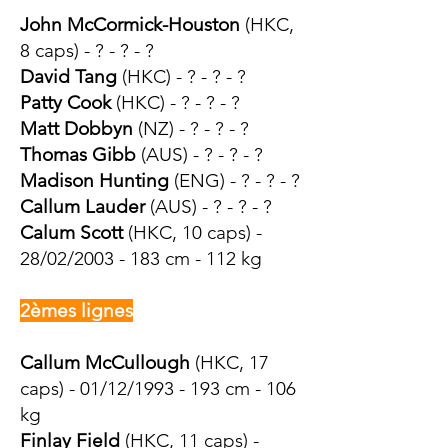
John McCormick-Houston
(HKC,
8 caps) - ? - ? - ?
David Tang
(HKC) - ? - ? - ?
Patty Cook
(HKC) - ? - ? - ?
Matt Dobbyn
(NZ) - ? - ? - ?
Thomas Gibb
(AUS) - ? - ? - ?
Madison Hunting
(ENG) - ? - ? - ?​
Callum Lauder
(AUS) - ? - ? - ?
Calum Scott
(HKC, 10 caps) -
28/02/2003 - 183 cm - 112 kg
2èmes lignes
Callum McCullough
(HKC, 17
caps) - 01/12/1993 - 193 cm - 106
kg
Finlay Field
(HKC, 11 caps) -