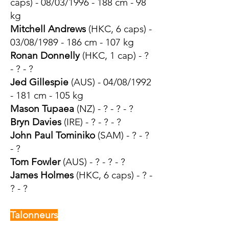
ca
ps) - 08/03/1996 - 188 cm - 98
kg
Mitchell Andrews
(HKC, 6 c
aps) -
03/08/1989 - 186 cm - 107 kg
Ronan Donnelly
(HKC, 1 cap) - ?
- ? - ?
Jed Gillespie
(AUS) - 04/08/1992
- 181 cm - 105 kg​
Mason Tupaea
(NZ) - ? - ? - ?
Bryn Davies
(IRE) - ? - ? - ?
John Paul Tominiko
(SAM) - ? - ?
- ?
Tom Fowler
(AUS) - ? - ? - ?
James Holmes
(HKC, 6 caps) - ? -
? - ?
Talonneurs