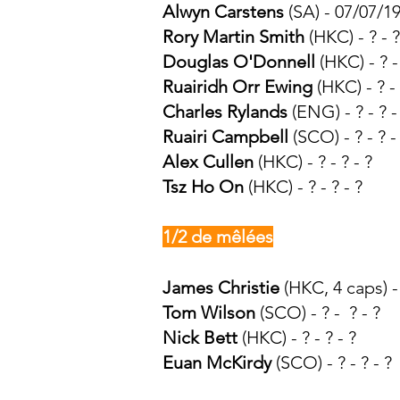
Alwyn Carstens
(SA) - 07/07/1
Rory Martin Smith
(HKC) - ? - ?
Douglas O'Donnell
(HKC) - ? - 
Ruairidh Orr Ewing
(HKC) - ? - 
Charles Rylands
(ENG) - ? - ? -
Ruairi Campbell
(SCO) - ? - ? -
Alex Cullen
(HKC) - ? - ? - ?
Tsz Ho On
(HKC) - ? - ? - ?
1/2 de mêlées
James Christie
(HKC, 4 caps) -
Tom Wilson
(SCO) - ? - ? -
?
Nick Bett
(HKC) - ? - ? - ?
Euan McKirdy
(SCO) - ? - ? - ?