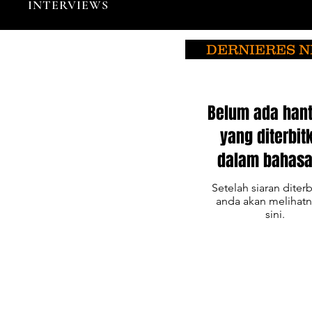
INTERVIEWS
DERNIERES 
Belum ada han
yang diterbit
dalam bahasa 
Setelah siaran diterb
anda akan melihatn
sini.