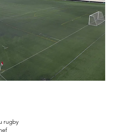
u rugby
hef