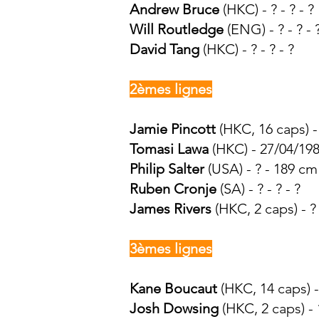
Andrew Bruce
(HKC) - ? - ? - ?
Will Routledge
(ENG) - ? - ? - 
David Tang
(HKC) - ? - ? - ?
2èmes lignes
Jamie Pincott
(HK
C
, 16
caps) -
Tomasi La
wa
(HK
C
) - 27/04/19
Philip Salter
(USA) - ? - 189 cm
Ruben Cronje
(SA) - ? - ? - ?
James Rivers
(HKC, 2 caps) - ?
3èmes lignes
Kane Boucaut
(HKC, 14 caps) -
Josh Dowsing
(HKC, 2 caps) - 