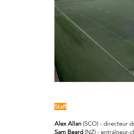
Staff
Alex Allan
(SCO) - directeur d
Sam Beard
(NZ) - entraîneur-c