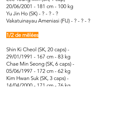
20/06/2001 - 181 cm - 100 kg
Yu Jin Ho (SK) - ? - ? - ?
Vakatuinayau Ameniasi (FIJ) - ? - ? - ?
1/2 de mêlées
Shin Ki Cheol (SK, 20 caps) -
29/01/1991 - 167 cm - 83 kg
Chae Min Seong (SK, 6 caps) -
05/06/1997 - 172 cm - 62 kg
Kim Hwan Suk
(SK, 3 caps) -
14/04/2000 - 171 cm - 76 kg
1/2 d'ouvertures
Oh Ji Myeong
(SK, 9 caps) -
09/11/1992 - 183 cm - 91 kg
Lee Kyung Hwan
(SK) - 13/06/1996 -
172 cm - 74 kg